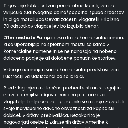
Trgovanje lahko ustvari pomembne koristi; vendar
vključuje tudi tveganje delne/popolne izgube sredstev
in bi ga morali upoštevati začetni vlagatelji. Približno
70 odstotkov vlagateljev bo izgubilo denar.
#Immediate Pump
in vsa druga komercialna imena,
ki se uporabljajo na spletnem mestu, so samo v
komercialne namene in se ne nanašajo na nobeno
določeno podjetje ali določene ponudnike storitev.
Video je namenjen samo komercialni predstavitvi in
ilustraciji, vsi udeleženci pa so igralci.
Pred vlaganjem natančno preberite stran s pogoji in
izjavo o omejitvi odgovornosti na platformi za
vlagatelje tretje osebe. Uporabniki se morajo zavedati
svoje individualne davčne obveznosti za kapitalski
dobiček v državi prebivališča. Nezakonito je
nagovarjati osebe iz Združenih držav Amerike k