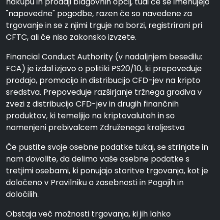
nakupu in prodaji blagovnih opcij, tudi če se imenujejo
"napovedne" pogodbe, razen če so navedene za
trgovanje in se z njimi trguje na borzi, registrirani pri
CFTC, ali če niso zakonsko izvzete.
Financial Conduct Authority (v nadaljnjem besedilu:
FCA) je izdal izjavo o politiki PS20/10, ki prepoveduje
prodajo, promocijo in distribucijo CFD-jev na kripto
sredstva. Prepoveduje razširjanje tržnega gradiva v
zvezi z distribucijo CFD-jev in drugih finančnih
produktov, ki temeljijo na kriptovalutah in so
namenjeni prebivalcem Združenega kraljestva
Če pustite svoje osebne podatke tukaj, se strinjate in
nam dovolite, da delimo vaše osebne podatke s
tretjimi osebami, ki ponujajo storitve trgovanja, kot je
določeno v Pravilniku o zasebnosti in Pogojih in
določilih.
Obstaja več možnosti trgovanja, ki jih lahko