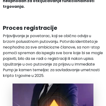
neophodan za otključavanje funkcionalnosti
trgovanja.
Proces registracije
Prijavljivanje je povetarac, koji se obično odvija u
brzom polusatnom putovanju. Potvrda identiteta je
neophodna za sve ambiciozne članove, sa non-stop
pomoći spreman da ispegla sve bore koje bi se mogle
pojaviti, bilo da se radi o registraciji ili nakon upisa.
Upuštanje u ovo putovanje za prijavu u Immediate
Pump je kamen temeljac za savladavanje umetnosti
kripto trgovine u 2025.