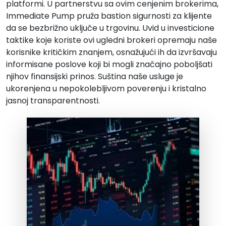
platformi. U partnerstvu sa ovim cenjenim brokerima,
Immediate Pump pruža bastion sigurnosti za klijente
da se bezbrižno uključe u trgovinu. Uvid u investicione
taktike koje koriste ovi ugledni brokeri opremaju naše
korisnike kritičkim znanjem, osnažujući ih da izvršavaju
informisane poslove koji bi mogli značajno poboljšati
njihov finansijski prinos. Suština naše usluge je
ukorenjena u nepokolebljivom poverenju i kristalno
jasnoj transparentnosti.