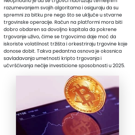
Neophodno je da se trgovci naoružaju temeljnim
razumevanjem svojih algoritama i osiguraju da su
spremni za bitku pre nego što se uključe u stvarne
trgovinske operacije. Račun na platformi mora biti
dobro obdaren sa dovoljno kapitala da pokrene
trgovanje uživo, čime se trgovcima daje moć da
iskoriste volatilnost tržišta i orkestriraju trgovine koje
donose dobit. Takva pedantna osnova je okosnica
savladavanja umetnosti kripto trgovanja i
učvršćivanja nečije investicione sposobnosti u 2025.