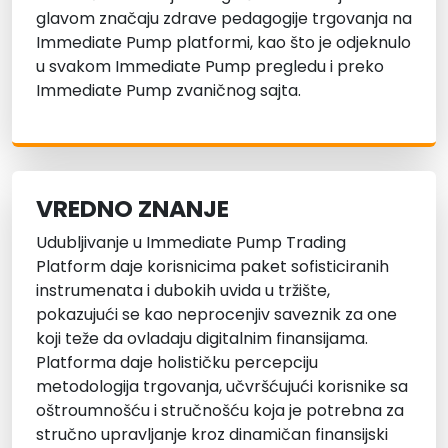
glavom značaju zdrave pedagogije trgovanja na
Immediate Pump platformi, kao što je odjeknulo
u svakom Immediate Pump pregledu i preko
Immediate Pump zvaničnog sajta.
VREDNO ZNANJE
Udubljivanje u Immediate Pump Trading
Platform daje korisnicima paket sofisticiranih
instrumenata i dubokih uvida u tržište,
pokazujući se kao neprocenjiv saveznik za one
koji teže da ovladaju digitalnim finansijama.
Platforma daje holističku percepciju
metodologija trgovanja, učvršćujući korisnike sa
oštroumnošću i stručnošću koja je potrebna za
stručno upravljanje kroz dinamičan finansijski