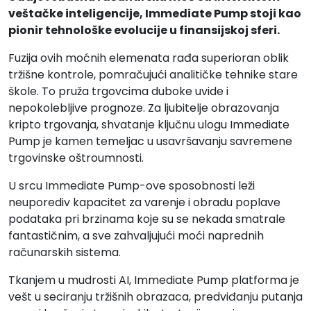
veštačke inteligencije, Immediate Pump stoji kao
pionir tehnološke evolucije u finansijskoj sferi.
Fuzija ovih moćnih elemenata rađa superioran oblik
tržišne kontrole, pomračujući analitičke tehnike stare
škole. To pruža trgovcima duboke uvide i
nepokolebljive prognoze. Za ljubitelje obrazovanja
kripto trgovanja, shvatanje ključnu ulogu Immediate
Pump je kamen temeljac u usavršavanju savremene
trgovinske oštroumnosti.
U srcu Immediate Pump-ove sposobnosti leži
neuporediv kapacitet za varenje i obradu poplave
podataka pri brzinama koje su se nekada smatrale
fantastičnim, a sve zahvaljujući moći naprednih
računarskih sistema.
Tkanjem u mudrosti AI, Immediate Pump platforma je
vešt u seciranju tržišnih obrazaca, predviđanju putanja