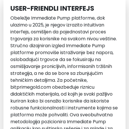
USER-FRIENDLI INTERFEJS
Obeležje Immediate Pump platforme, dok
ulazimo u 2025, je njegov izrazito intuitivan
interfejs, osmišljen da pojednostavi proces
trgovanja za korisnike na svakom nivou veštine.
Stručno dizajniran izgled Immediate Pump
platforme promoviše istraživanje bez napora,
oslobađajući trgovce da se fokusiraju na
osmišljavanje pronicljivih, informisanih tržišnih
strategija, a ne da se bore sa zbunjujućim
tehničkim detaljima. Za početnike,
bitprimegold.com obezbeđuje riznicu
didaktičkih materijala, od kojih je svaki pažljivo
kuriran kako bi osnažio korisnike da iskoriste
robusne funkcionalnosti i instrumente kojima se
platforma može pohvaliti. Ova sveobuhvatna
metodologija pozicionira Immediate Pump
aplikaciju kao suštinsko rešenje i za mlade i za