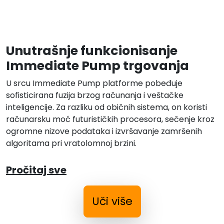
Unutrašnje funkcionisanje
Immediate Pump trgovanja
U srcu Immediate Pump platforme pobeđuje
sofisticirana fuzija brzog računanja i veštačke
inteligencije. Za razliku od običnih sistema, on koristi
računarsku moć futurističkih procesora, sečenje kroz
ogromne nizove podataka i izvršavanje zamršenih
algoritama pri vratolomnoj brzini.
Pročitaj sve
Uči više