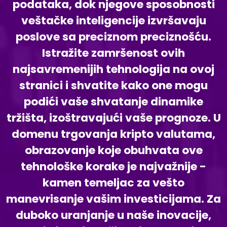
podataka, dok njegove sposobnosti
veštačke inteligencije izvršavaju
poslove sa preciznom preciznošću.
Istražite zamršenost ovih
najsavremenijih tehnologija na ovoj
stranici i shvatite kako one mogu
podići vaše shvatanje dinamike
tržišta, izoštravajući vaše prognoze. U
domenu trgovanja kripto valutama,
obrazovanje koje obuhvata ove
tehnološke korake je najvažnije -
kamen temeljac za vešto
manevrisanje vašim investicijama. Za
duboko uranjanje u naše inovacije,