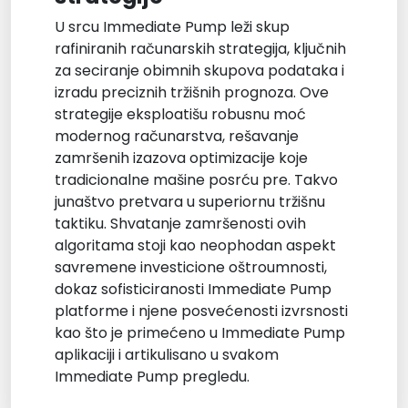
U srcu Immediate Pump leži skup
rafiniranih računarskih strategija, ključnih
za seciranje obimnih skupova podataka i
izradu preciznih tržišnih prognoza. Ove
strategije eksploatišu robusnu moć
modernog računarstva, rešavanje
zamršenih izazova optimizacije koje
tradicionalne mašine posrću pre. Takvo
junaštvo pretvara u superiornu tržišnu
taktiku. Shvatanje zamršenosti ovih
algoritama stoji kao neophodan aspekt
savremene investicione oštroumnosti,
dokaz sofisticiranosti Immediate Pump
platforme i njene posvećenosti izvrsnosti
kao što je primećeno u Immediate Pump
aplikaciji i artikulisano u svakom
Immediate Pump pregledu.