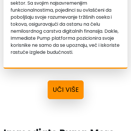
sektor. Sa svojim najsavremenijim
funkcionalnostima, pojedinci su ovlašćeni da
poboljšaju svoje razumevanje tržišnih oseka i
tokova, osiguravajući da ostanu na čelu
nemilosrdnog carstva digitalnih finansija. Dakle,
Immediate Pump platforma pozicionira svoje
korisnike ne samo da se upoznaju, već i iskoriste
rastuće izglede budućnosti.
UČI VIŠE