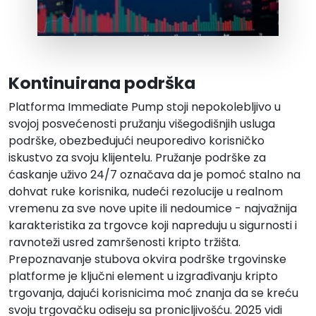
Kontinuirana podrška
Platforma Immediate Pump stoji nepokolebljivo u
svojoj posvećenosti pružanju višegodišnjih usluga
podrške, obezbeđujući neuporedivo korisničko
iskustvo za svoju klijentelu. Pružanje podrške za
ćaskanje uživo 24/7 označava da je pomoć stalno na
dohvat ruke korisnika, nudeći rezolucije u realnom
vremenu za sve nove upite ili nedoumice - najvažnija
karakteristika za trgovce koji napreduju u sigurnosti i
ravnoteži usred zamršenosti kripto tržišta.
Prepoznavanje stubova okvira podrške trgovinske
platforme je ključni element u izgrađivanju kripto
trgovanja, dajući korisnicima moć znanja da se kreću
svoju trgovačku odiseju sa pronicljivošću. 2025 vidi