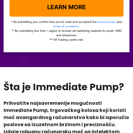
Šta je Immediate Pump?
Prihvatite najsavremenije mogućnosti
Immediate Pump, trgovačkog kolosa koji koristi
moć avangardnog računarstva kako bi isporučio
poslove sa izuzetnom brzinom i preciznošću.
Udaje robusnu računarsku moć sa intelektom