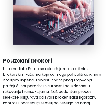
Pouzdani brokeri
U Immediate Pump se usklađujemo sa elitnim
brokerskim kućama koje se mogu pohvaliti solidnom
istorijom uspeha u oblasti finansijskog trgovanja,
pružajući neuporedivu sigurnost i pouzdanost u
rukovanju transakcijama. Naš pedantan proces
selekcije osigurava da svaki broker izdrži rigoroznu
kontrolu, podstičući temelj povjerenja na našoj