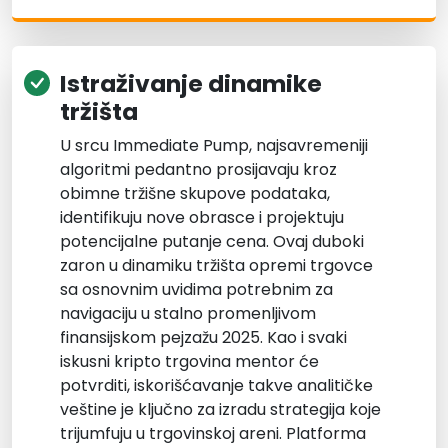
Istraživanje dinamike
tržišta
U srcu Immediate Pump, najsavremeniji
algoritmi pedantno prosijavaju kroz
obimne tržišne skupove podataka,
identifikuju nove obrasce i projektuju
potencijalne putanje cena. Ovaj duboki
zaron u dinamiku tržišta opremi trgovce
sa osnovnim uvidima potrebnim za
navigaciju u stalno promenljivom
finansijskom pejzažu 2025. Kao i svaki
iskusni kripto trgovina mentor će
potvrditi, iskorišćavanje takve analitičke
veštine je ključno za izradu strategija koje
trijumfuju u trgovinskoj areni. Platforma