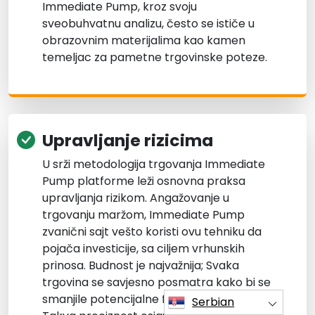
Immediate Pump, kroz svoju
sveobuhvatnu analizu, često se ističe u
obrazovnim materijalima kao kamen
temeljac za pametne trgovinske poteze.
Upravljanje rizicima
U srži metodologija trgovanja Immediate
Pump platforme leži osnovna praksa
upravljanja rizikom. Angažovanje u
trgovanju maržom, Immediate Pump
zvanični sajt vešto koristi ovu tehniku da
pojača investicije, sa ciljem vrhunskih
prinosa. Budnost je najvažnija; Svaka
trgovina se savjesno posmatra kako bi se
smanjile potencijalne finansijske krize.
Serbian