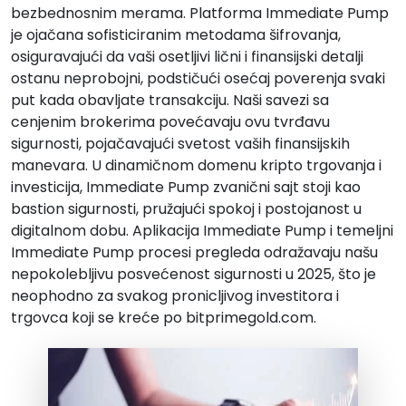
bezbednosnim merama. Platforma Immediate Pump
je ojačana sofisticiranim metodama šifrovanja,
osiguravajući da vaši osetljivi lični i finansijski detalji
ostanu neprobojni, podstičući osećaj poverenja svaki
put kada obavljate transakciju. Naši savezi sa
cenjenim brokerima povećavaju ovu tvrđavu
sigurnosti, pojačavajući svetost vaših finansijskih
manevara. U dinamičnom domenu kripto trgovanja i
investicija, Immediate Pump zvanični sajt stoji kao
bastion sigurnosti, pružajući spokoj i postojanost u
digitalnom dobu. Aplikacija Immediate Pump i temeljni
Immediate Pump procesi pregleda odražavaju našu
nepokolebljivu posvećenost sigurnosti u 2025, što je
neophodno za svakog pronicljivog investitora i
trgovca koji se kreće po bitprimegold.com.