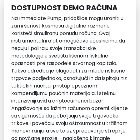
DOSTUPNOST DEMO RAČUNA
Na Immediate Pump, pridošlice mogu uroniti u
zamršenost kosmosa digitalne razmene
koristeći simuliranu ponudu računa. Ovaj
instrumentalni alat omogućava učesnicima da
neguju i poliraju svoje transakcijske
metodologije u svetištu lišenom fiskalne
opasnosti pre raspodele stvarnog kapitala.
Takva odredba je blagodat i za mlade i iskusne
trgovce podjednako, osnažujući ih da ispitaju niz
taktičkih nacrta, pristup opsežnom
kompendijumu poučnih materijala, i steknu
intenzivniji uvid u criptocurrenci bazar.
Angažovanje sa lažnim računom opremi klijente
sa sigurnošću da poboljšaju svoje trgovačke
trikove i povećaju svoju oštroumnost u tržišnom
manevriranju, a sve to uz sprečavanje strepnje
od novčane erozije - naglašeno klimanje