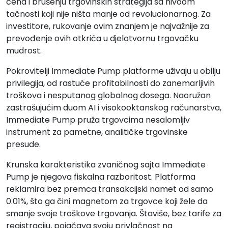
cena i brušenju trgovinskih strategija sa nivoom
tačnosti koji nije ništa manje od revolucionarnog. Za
investitore, rukovanje ovim znanjem je najvažnije za
prevođenje ovih otkrića u djelotvornu trgovačku
mudrost.
Pokrovitelji Immediate Pump platforme uživaju u obilju
privilegija, od rastuće profitabilnosti do zanemarljivih
troškova i nesputanog globalnog dosega. Naoružan
zastrašujućim duom AI i visokooktanskog računarstva,
Immediate Pump pruža trgovcima nesalomljiv
instrument za pametne, analitičke trgovinske
presude.
Krunska karakteristika zvaničnog sajta Immediate
Pump je njegova fiskalna razboritost. Platforma
reklamira bez premca transakcijski namet od samo
0.01%, što ga čini magnetom za trgovce koji žele da
smanje svoje troškove trgovanja. Štaviše, bez tarife za
registraciju, pojačava svoju privlačnost na