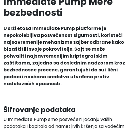
Immediate Pump Mere
bezbednosti
U srži etosa Immediate Pump platforme je
nepokolebljiva posvećenost sigurnosti, koristeći
najsavremenije mehanizme sajber odbrane kako
bi zaštitili svoje pokrovitelje. Sajt se može
pohvaliti najsavremenijim kriptografskim
zaštitama, zajedno sa doslednim nadzorom kroz
bezbednosne procene, garantujući da su i lični
podaci i novčana sredstva utvrđena protiv
nadolazećih opasnosti.
Šifrovanje podataka
U Immediate Pump smo posvećeni jačanju vaših
podataka i kapitala od nametljivih kršenja sa vodećim