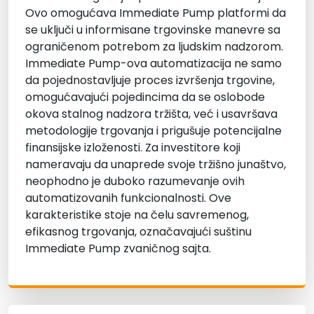
Ovo omogućava Immediate Pump platformi da
se uključi u informisane trgovinske manevre sa
ograničenom potrebom za ljudskim nadzorom.
Immediate Pump-ova automatizacija ne samo
da pojednostavljuje proces izvršenja trgovine,
omogućavajući pojedincima da se oslobode
okova stalnog nadzora tržišta, već i usavršava
metodologije trgovanja i prigušuje potencijalne
finansijske izloženosti. Za investitore koji
nameravaju da unaprede svoje tržišno junaštvo,
neophodno je duboko razumevanje ovih
automatizovanih funkcionalnosti. Ove
karakteristike stoje na čelu savremenog,
efikasnog trgovanja, označavajući suštinu
Immediate Pump zvaničnog sajta.