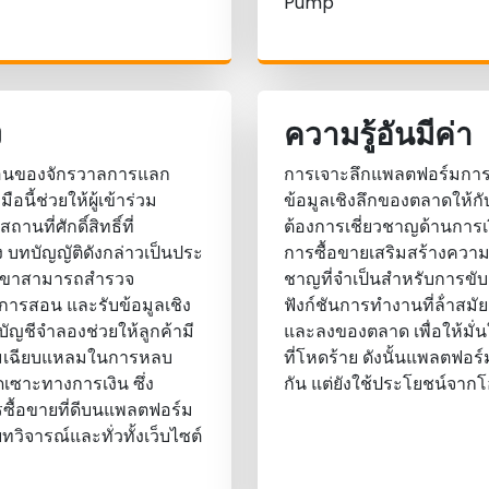
Pump
ง
ความรู้อันมีค่า
ซ้อนของจักรวาลการแลก
การเจาะลึกแพลตฟอร์มการซ
นี้ช่วยให้ผู้เข้าร่วม
ข้อมูลเชิงลึกของตลาดให้กับผู้
ี่ศักดิ์สิทธิ์ที่
ต้องการเชี่ยวชาญด้านการเงิ
ง บทบัญญัติดังกล่าวเป็นประ
การซื้อขายเสริมสร้างความ
้พวกเขาสามารถสํารวจ
ชาญที่จําเป็นสําหรับการขั
่อการสอน และรับข้อมูลเชิง
ฟังก์ชันการทํางานที่ล้ําสม
บบัญชีจําลองช่วยให้ลูกค้ามี
และลงของตลาด เพื่อให้มั่
วามเฉียบแหลมในการหลบ
ที่โหดร้าย ดังนั้นแพลตฟอร
เซาะทางการเงิน ซึ่ง
กัน แต่ยังใช้ประโยชน์จาก
ซื้อขายที่ดีบนแพลตฟอร์ม
จารณ์และทั่วทั้งเว็บไซต์