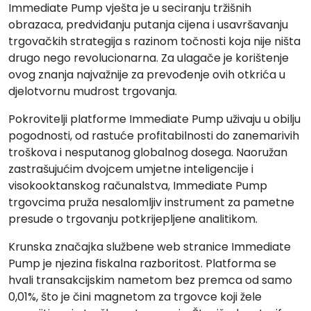
Immediate Pump vješta je u seciranju tržišnih
obrazaca, predviđanju putanja cijena i usavršavanju
trgovačkih strategija s razinom točnosti koja nije ništa
drugo nego revolucionarna. Za ulagače je korištenje
ovog znanja najvažnije za prevođenje ovih otkrića u
djelotvornu mudrost trgovanja.
Pokrovitelji platforme Immediate Pump uživaju u obilju
pogodnosti, od rastuće profitabilnosti do zanemarivih
troškova i nesputanog globalnog dosega. Naoružan
zastrašujućim dvojcem umjetne inteligencije i
visokooktanskog računalstva, Immediate Pump
trgovcima pruža nesalomljiv instrument za pametne
presude o trgovanju potkrijepljene analitikom.
Krunska značajka službene web stranice Immediate
Pump je njezina fiskalna razboritost. Platforma se
hvali transakcijskim nametom bez premca od samo
0,01%, što je čini magnetom za trgovce koji žele