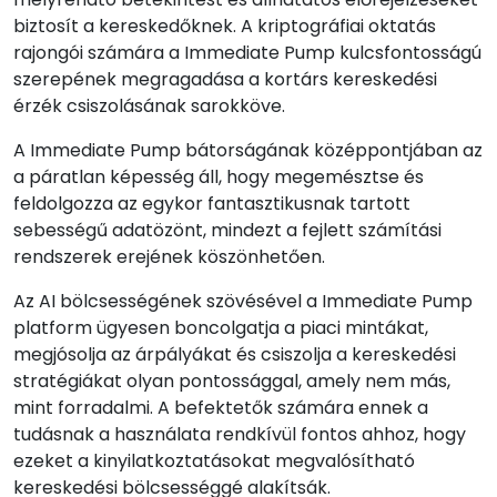
biztosít a kereskedőknek. A kriptográfiai oktatás
rajongói számára a Immediate Pump kulcsfontosságú
szerepének megragadása a kortárs kereskedési
érzék csiszolásának sarokköve.
A Immediate Pump bátorságának középpontjában az
a páratlan képesség áll, hogy megemésztse és
feldolgozza az egykor fantasztikusnak tartott
sebességű adatözönt, mindezt a fejlett számítási
rendszerek erejének köszönhetően.
Az AI bölcsességének szövésével a Immediate Pump
platform ügyesen boncolgatja a piaci mintákat,
megjósolja az árpályákat és csiszolja a kereskedési
stratégiákat olyan pontossággal, amely nem más,
mint forradalmi. A befektetők számára ennek a
tudásnak a használata rendkívül fontos ahhoz, hogy
ezeket a kinyilatkoztatásokat megvalósítható
kereskedési bölcsességgé alakítsák.