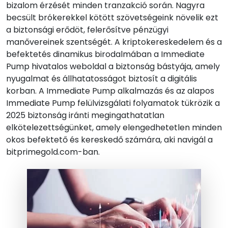
bizalom érzését minden tranzakció során. Nagyra
becsült brókerekkel kötött szövetségeink növelik ezt
a biztonsági erődöt, felerősítve pénzügyi
manővereinek szentségét. A kriptokereskedelem és a
befektetés dinamikus birodalmában a Immediate
Pump hivatalos weboldal a biztonság bástyája, amely
nyugalmat és állhatatosságot biztosít a digitális
korban. A Immediate Pump alkalmazás és az alapos
Immediate Pump felülvizsgálati folyamatok tükrözik a
2025 biztonság iránti megingathatatlan
elkötelezettségünket, amely elengedhetetlen minden
okos befektető és kereskedő számára, aki navigál a
bitprimegold.com-ban.