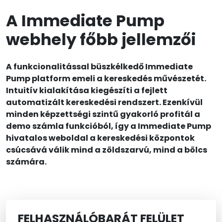
A Immediate Pump
webhely főbb jellemzői
A funkcionalitással büszkélkedő Immediate
Pump platform emeli a kereskedés művészetét.
Intuitív kialakítása kiegészíti a fejlett
automatizált kereskedési rendszert. Ezenkívül
minden képzettségi szintű gyakorló profitál a
demo számla funkcióból, így a Immediate Pump
hivatalos weboldal a kereskedési központok
csúcsává válik mind a zöldszarvú, mind a bölcs
számára.
FELHASZNÁLÓBARÁT FELÜLET