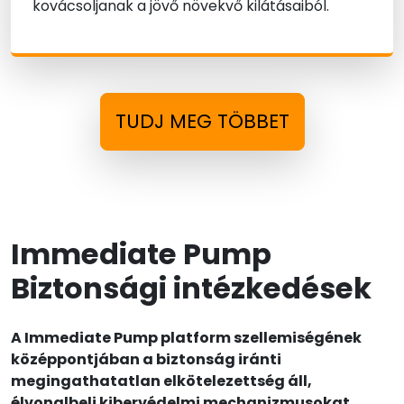
kovácsoljanak a jövő növekvő kilátásaiból.
TUDJ MEG TÖBBET
Immediate Pump
Biztonsági intézkedések
A Immediate Pump platform szellemiségének
középpontjában a biztonság iránti
megingathatatlan elkötelezettség áll,
élvonalbeli kibervédelmi mechanizmusokat