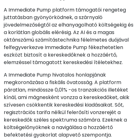
A Immediate Pump platform támogatói rengeteg
juttatásban gyönyörködnek, a szárnyaló
jövedelmezőségtől az elhanyagolható költségekig és
a korlátlan globális elérésig. Az AI és a magas
oktánszámú számítástechnika félelmetes duójával
felfegyverkezve Immediate Pump fékezhetetlen
eszközt biztosít a kereskedőknek a hozzáértő,
elemzéssel támogatott kereskedési ítéletekhez.
A Immediate Pump hivatalos honlapjának
megkoronázása a fiskális óvatosság. A platform
páratlan, mindössze 0,01% -os tranzakciós illetéket
kínál, ami mágnesként vonzza a kereskedőket, akik
szívesen csökkentik kereskedési kiadásaikat. Sőt,
regisztrációs tarifa nélkül felerősíti vonzerejét a
kereskedők széles spektruma számára. Ezeknek a
költségelőnyöknek a navigálása a hozzáértő
befektetési gyakorlat alapvető szempontja.