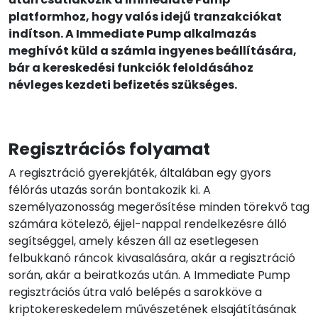
platformhoz, hogy valós idejű tranzakciókat
indítson. A Immediate Pump alkalmazás
meghívót küld a számla ingyenes beállítására,
bár a kereskedési funkciók feloldásához
névleges kezdeti befizetés szükséges.
Regisztrációs folyamat
A regisztráció gyerekjáték, általában egy gyors
félórás utazás során bontakozik ki. A
személyazonosság megerősítése minden törekvő tag
számára kötelező, éjjel-nappal rendelkezésre álló
segítséggel, amely készen áll az esetlegesen
felbukkanó ráncok kivasalására, akár a regisztráció
során, akár a beiratkozás után. A Immediate Pump
regisztrációs útra való belépés a sarokköve a
kriptokereskedelem művészetének elsajátításának