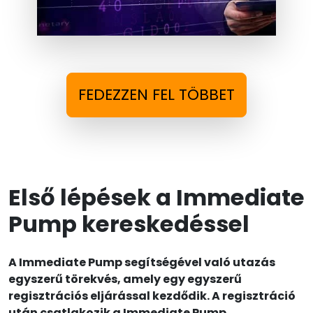
FEDEZZEN FEL TÖBBET
Első lépések a Immediate
Pump kereskedéssel
A Immediate Pump segítségével való utazás
egyszerű törekvés, amely egy egyszerű
regisztrációs eljárással kezdődik. A regisztráció
után csatlakozik a Immediate Pump