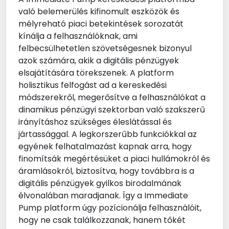
való belemerülés kifinomult eszközök és
mélyreható piaci betekintések sorozatát
kínálja a felhasználóknak, ami
felbecsülhetetlen szövetségesnek bizonyul
azok számára, akik a digitális pénzügyek
elsajátítására törekszenek. A platform
holisztikus felfogást ad a kereskedési
módszerekről, megerősítve a felhasználókat a
dinamikus pénzügyi szektorban való szakszerű
irányításhoz szükséges éleslátással és
jártassággal. A legkorszerűbb funkciókkal az
egyének felhatalmazást kapnak arra, hogy
finomítsák megértésüket a piaci hullámokról és
áramlásokról, biztosítva, hogy továbbra is a
digitális pénzügyek gyilkos birodalmának
élvonalában maradjanak. Így a Immediate
Pump platform úgy pozícionálja felhasználóit,
hogy ne csak találkozzanak, hanem tőkét