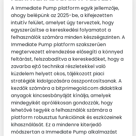
A Immediate Pump platform egyik jellemzője,
ahogy belépünk az 2025-be, a kifejezetten
intuitív felület, amelyet úgy terveztek, hogy
egyszerűsítse a kereskedési folyamatot a
felhasználók számára minden készségszinten. A
Immediate Pump platform szakszerűen
megtervezett elrendezése elősegíti a könnyed
feltárást, felszabadítva a kereskedőket, hogy a
zavarba ejtő technikai részletekkel való
küzdelem helyett okos, tájékozott piaci
stratégiák kidolgozására összpontosítsanak. A
kezdők számára a bitprimegold.com didaktikai
anyagok kincsesbányáját kínálja, amelyek
mindegyikét aprólékosan gondozzák, hogy
lehetővé tegyék a felhasználók számára a
platform robusztus funkcióinak és eszközeinek
kihasználását. Ez a mindenre kiterjedő
módszertan a Immediate Pump alkalmazást