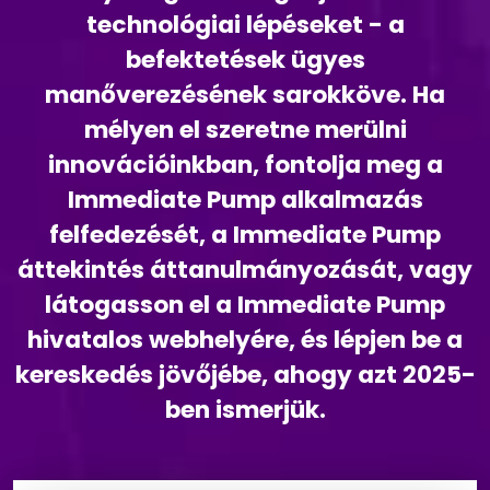
technológiai lépéseket - a
befektetések ügyes
manőverezésének sarokköve. Ha
mélyen el szeretne merülni
innovációinkban, fontolja meg a
Immediate Pump alkalmazás
felfedezését, a Immediate Pump
áttekintés áttanulmányozását, vagy
látogasson el a Immediate Pump
hivatalos webhelyére, és lépjen be a
kereskedés jövőjébe, ahogy azt 2025-
ben ismerjük.