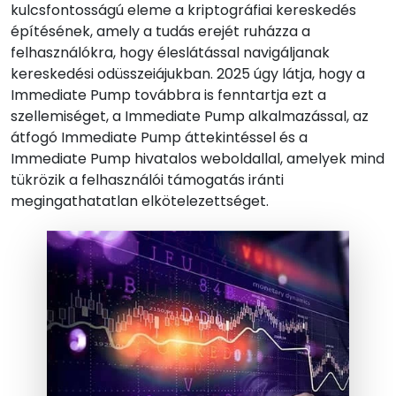
kulcsfontosságú eleme a kriptográfiai kereskedés
építésének, amely a tudás erejét ruházza a
felhasználókra, hogy éleslátással navigáljanak
kereskedési odüsszeiájukban. 2025 úgy látja, hogy a
Immediate Pump továbbra is fenntartja ezt a
szellemiséget, a Immediate Pump alkalmazással, az
átfogó Immediate Pump áttekintéssel és a
Immediate Pump hivatalos weboldallal, amelyek mind
tükrözik a felhasználói támogatás iránti
megingathatatlan elkötelezettséget.