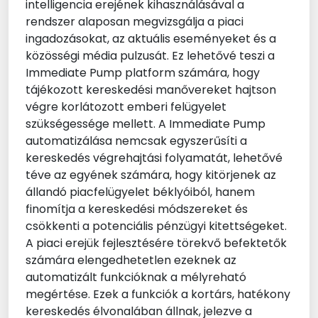
intelligencia erejének kihasználásával a
rendszer alaposan megvizsgálja a piaci
ingadozásokat, az aktuális eseményeket és a
közösségi média pulzusát. Ez lehetővé teszi a
Immediate Pump platform számára, hogy
tájékozott kereskedési manővereket hajtson
végre korlátozott emberi felügyelet
szükségessége mellett. A Immediate Pump
automatizálása nemcsak egyszerűsíti a
kereskedés végrehajtási folyamatát, lehetővé
téve az egyének számára, hogy kitörjenek az
állandó piacfelügyelet béklyóiból, hanem
finomítja a kereskedési módszereket és
csökkenti a potenciális pénzügyi kitettségeket.
A piaci erejük fejlesztésére törekvő befektetők
számára elengedhetetlen ezeknek az
automatizált funkcióknak a mélyreható
megértése. Ezek a funkciók a kortárs, hatékony
kereskedés élvonalában állnak, jelezve a