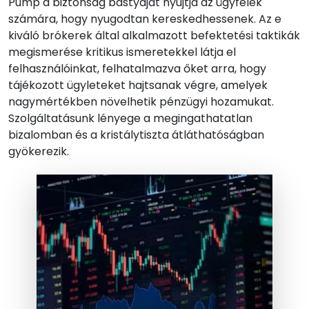
Pump a biztonság bástyáját nyújtja az ügyfelek
számára, hogy nyugodtan kereskedhessenek. Az e
kiváló brókerek által alkalmazott befektetési taktikák
megismerése kritikus ismeretekkel látja el
felhasználóinkat, felhatalmazva őket arra, hogy
tájékozott ügyleteket hajtsanak végre, amelyek
nagymértékben növelhetik pénzügyi hozamukat.
Szolgáltatásunk lényege a megingathatatlan
bizalomban és a kristálytiszta átláthatóságban
gyökerezik.