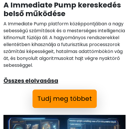
A Immediate Pump kereskedés
belső működése
A Immediate Pump platform középpontjában a nagy
sebességű számítások és a mesterséges intelligencia
kifinomult fúziója áll. A hagyományos rendszerekkel
ellentétben kihasználja a futurisztikus processzorok
számítási képességeit, hatalmas adattömbökön vág
át, és bonyolult algoritmusokat hajt végre nyaktörő
sebességgel.
Összes elolvasása
Tudj meg többet