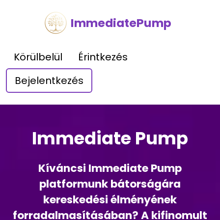
ImmediatePump
Körülbelül
Érintkezés
Bejelentkezés
Immediate Pump
Kíváncsi Immediate Pump
platformunk bátorságára
kereskedési élményének
forradalmasításában? A kifinomult