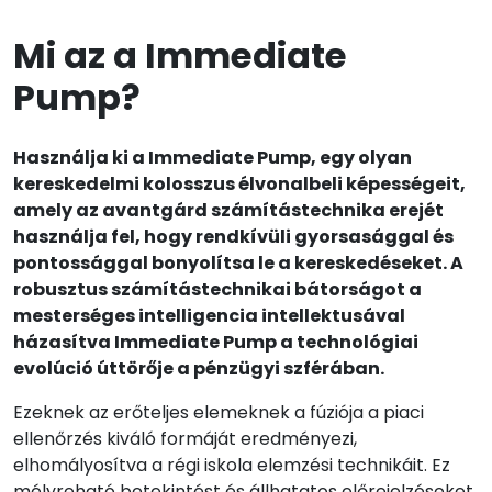
Mi az a Immediate
Pump?
Használja ki a Immediate Pump, egy olyan
kereskedelmi kolosszus élvonalbeli képességeit,
amely az avantgárd számítástechnika erejét
használja fel, hogy rendkívüli gyorsasággal és
pontossággal bonyolítsa le a kereskedéseket. A
robusztus számítástechnikai bátorságot a
mesterséges intelligencia intellektusával
házasítva Immediate Pump a technológiai
evolúció úttörője a pénzügyi szférában.
Ezeknek az erőteljes elemeknek a fúziója a piaci
ellenőrzés kiváló formáját eredményezi,
elhomályosítva a régi iskola elemzési technikáit. Ez
mélyreható betekintést és állhatatos előrejelzéseket