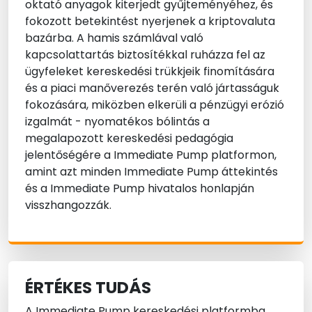
oktató anyagok kiterjedt gyűjteményéhez, és
fokozott betekintést nyerjenek a kriptovaluta
bazárba. A hamis számlával való
kapcsolattartás biztosítékkal ruházza fel az
ügyfeleket kereskedési trükkjeik finomítására
és a piaci manőverezés terén való jártasságuk
fokozására, miközben elkerüli a pénzügyi erózió
izgalmát - nyomatékos bólintás a
megalapozott kereskedési pedagógia
jelentőségére a Immediate Pump platformon,
amint azt minden Immediate Pump áttekintés
és a Immediate Pump hivatalos honlapján
visszhangozzák.
ÉRTÉKES TUDÁS
A Immediate Pump kereskedési platformba