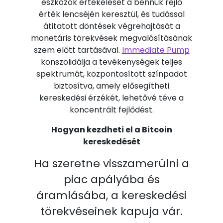
eszközök értékelését a bennük rejlő
érték lencséjén keresztül, és tudással
átitatott döntések végrehajtását a
monetáris törekvések megvalósításának
szem előtt tartásával.
Immediate Pump
konszolidálja a tevékenységek teljes
spektrumát, központosított színpadot
biztosítva, amely elősegítheti
kereskedési érzékét, lehetővé téve a
koncentrált fejlődést.
Hogyan kezdheti el a Bitcoin
kereskedését
Ha szeretne visszamerülni a
piac apályába és
áramlásába, a kereskedési
törekvéseinek kapuja vár.