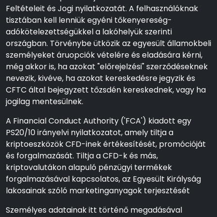
Feltételeit és Jogi nyilatkozatát. A felhasználóknak
tisztában kell lenniük egyéni tőkenyereség-
adókötelezettségükkel a lakóhelyük szerinti
országban. Törvénybe ütközik az egyesült államokbeli
személyeket áruopciók vételére és eladására kérni,
még akkor is, ha azokat "előrejelzési" szerződéseknek
nevezik, kivéve, ha azokat kereskedésre jegyzik és
CFTC által bejegyzett tőzsdén kereskednek, vagy ha
jogilag mentesülnek.
A Financial Conduct Authority ('FCA') kiadott egy
PS20/10 irányelvi nyilatkozatot, amely tiltja a
kriptoeszközök CFD-inek értékesítését, promócióját
és forgalmazását. Tiltja a CFD-k és más,
kriptovalutákon alapuló pénzügyi termékek
forgalmazásával kapcsolatos, az Egyesült Királyság
lakosainak szóló marketinganyagok terjesztését
Személyes adatainak itt történő megadásával