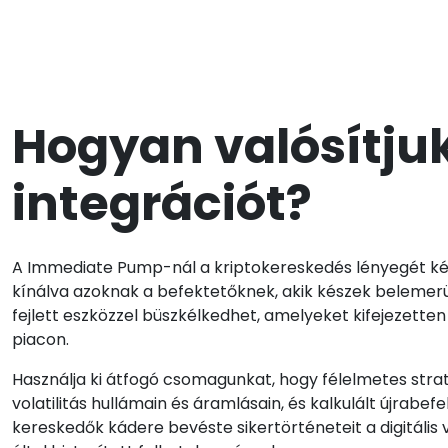
Hogyan valósítju
integrációt?
A Immediate Pump-nál a kriptokereskedés lényegét képz
kínálva azoknak a befektetőknek, akik készek belemerül
fejlett eszközzel büszkélkedhet, amelyeket kifejezetten 
piacon.
Használja ki átfogó csomagunkat, hogy félelmetes stra
volatilitás hullámain és áramlásain, és kalkulált újrabefe
kereskedők kádere bevéste sikertörténeteit a digitális