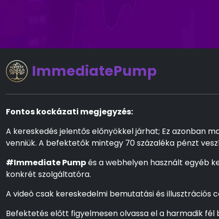
ImmediatePump
Fontos kockázati megjegyzés:
A kereskedés jelentős előnyökkel járhat; Ez azonban ma
venniük. A befektetők mintegy 70 százaléka pénzt veszí
#Immediate Pump
és a webhelyen használt egyéb ke
konkrét szolgáltatóra.
A videó csak kereskedelmi bemutatási és illusztrációs c
Befektetés előtt figyelmesen olvassa el a harmadik fél b