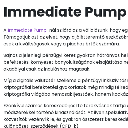
Immediate Pump
A
Immediate Pump
-nál szilárd az a vállalásunk, hogy 
Támogatjuk azt az elvet, hogy a jólétteremtő eszközök
csak a kiváltságosok vagy a piachoz értők számára.
Sajnos a jelenlegi pénzügyi keret gyakran hátrányos h
befektetési környezet bonyolultságának elsajátítása 
akadályai csak az induláshoz magasak.
Míg a digitális valutatér szelleme a pénzügyi inkluzivit
kriptográfiai befektetési gyakorlatok még mindig félreá
kriptográfia világába nemcsak ijesztőek, hanem kockáza
Ezenkívül számos kereskedő ijesztő törekvésnek tartja 
módszerekkel történő kihasználását. Az ilyen spekulat
közvetítők vezénylik le, és gyakran összetett keresked
különbözeti szerződések (CFD-k).