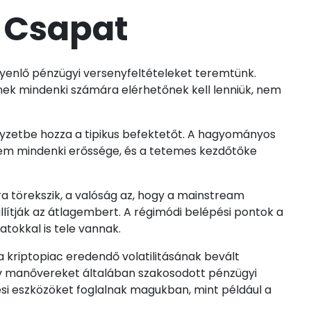
 Csapat
egyenlő pénzügyi versenyfeltételeket teremtünk.
nek mindenki számára elérhetőnek kell lenniük, nem
elyzetbe hozza a tipikus befektetőt. A hagyományos
nem mindenki erőssége, és a tetemes kezdőtőke
ásra törekszik, a valóság az, hogy a mainstream
llítják az átlagembert. A régimódi belépési pontok a
tokkal is tele vannak.
a kriptopiac eredendő volatilitásának bevált
ív manővereket általában szakosodott pénzügyi
ési eszközöket foglalnak magukban, mint például a