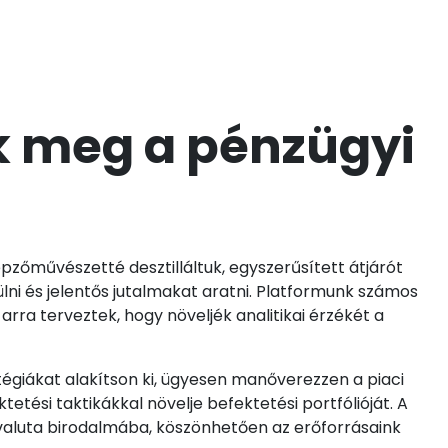
k meg a pénzügyi
őművészetté desztilláltuk, egyszerűsített átjárót
ni és jelentős jutalmakat aratni. Platformunk számos
arra terveztek, hogy növeljék analitikai érzékét a
tégiákat alakítson ki, ügyesen manőverezzen a piaci
ktetési taktikákkal növelje befektetési portfólióját. A
 valuta birodalmába, köszönhetően az erőforrásaink