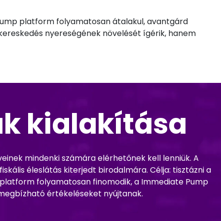
 Pump platform folyamatosan átalakul, avantgárd
 kereskedés nyereségének növelését ígérik, hanem
k kialakítása
inek mindenki számára elérhetőnek kell lenniük. A
kális éleslátás kiterjedt birodalmára. Célja: tisztázni a
p platform folyamatosan finomodik, a Immediate Pump
g megbízható értékeléseket nyújtanak.