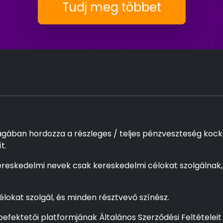
Tudj meg többet
gában hordozza a részleges / teljes pénzveszteség kocká
t.
reskedelmi nevek csak kereskedelmi célokat szolgálnak,
élokat szolgál, és minden résztvevő színész.
efektetői platformjának Általános Szerződési Feltételeit 