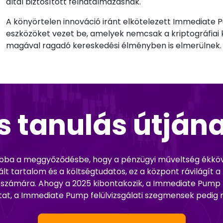
által biztosított felhatalmazásnak.
A könyörtelen innováció iránt elkötelezett Immediate
eszközöket vezet be, amelyek nemcsak a kriptográfiai
magával ragadó kereskedési élményben is elmerülnek.
 tanulás útjána
abba a meggyőződésbe, hogy a pénzügyi műveltség ékköve
 tartalom és a költségtudatos, ez a központ rávilágít a fis
ág számára. Ahogy a 2025 kibontakozik, a Immediate Pum
 utat, a Immediate Pump felülvizsgálati szegmensek pedi