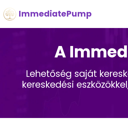
ImmediatePump
A Immedi
Lehetőség saját keresk
kereskedési eszközökkel