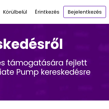
Körülbelül
Érintkezés
Bejelentkezés
skedésről
és támogatására fejlett
ediate Pump kereskedésre