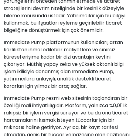
yörüngelerini önceden tahmin etmede ve ticaret
stratejilerini devrim niteliğinde bir kesinlik düzeyiyle
bileme konusunda ustadır. Yatırımcılar için bu bilgiyi
kullanmak, bu ifşaatları eyleme geçirilebilir ticaret
bilgeliğine dönüştürmek için çok önemlidir.
Immediate Pump platformunun kullanıcıları, artan
kârlılıktan ihmal edilebilir maliyetlere ve sınırsız
küresel erişime kadar bir dizi avantajın keyfini
çıkarıyor. Müthiş yapay zeka ve yüksek oktanlı bilgi
işlem ikilisiyle donanmış olan Immediate Pump,
yatırımcılara anlayışlı, analitik destekli ticaret
kararları için yılmaz bir araç sağlar.
Immediate Pump resmi web sitesinin taçlandıran bir
özelliği mali ihtiyatlılığıdır. Platform, yalnızca %0,01'lik
rakipsiz bir işlem vergisi sunuyor ve bu da onu ticaret
harcamalarını kısmak isteyen tüccarlar için bir
mıknatıs haline getiriyor. Ayrıca, bir kayıt tarifesi
olmadan, geniş bir tüccar yelpazesine olan cazibesini