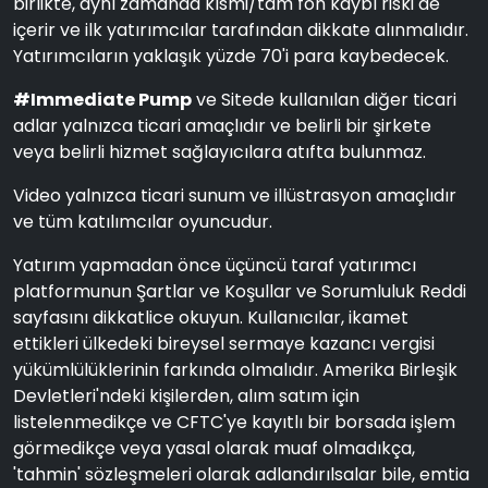
birlikte, aynı zamanda kısmi/tam fon kaybı riski de
içerir ve ilk yatırımcılar tarafından dikkate alınmalıdır.
Yatırımcıların yaklaşık yüzde 70'i para kaybedecek.
#Immediate Pump
ve Sitede kullanılan diğer ticari
adlar yalnızca ticari amaçlıdır ve belirli bir şirkete
veya belirli hizmet sağlayıcılara atıfta bulunmaz.
Video yalnızca ticari sunum ve illüstrasyon amaçlıdır
ve tüm katılımcılar oyuncudur.
Yatırım yapmadan önce üçüncü taraf yatırımcı
platformunun Şartlar ve Koşullar ve Sorumluluk Reddi
sayfasını dikkatlice okuyun. Kullanıcılar, ikamet
ettikleri ülkedeki bireysel sermaye kazancı vergisi
yükümlülüklerinin farkında olmalıdır. Amerika Birleşik
Devletleri'ndeki kişilerden, alım satım için
listelenmedikçe ve CFTC'ye kayıtlı bir borsada işlem
görmedikçe veya yasal olarak muaf olmadıkça,
'tahmin' sözleşmeleri olarak adlandırılsalar bile, emtia