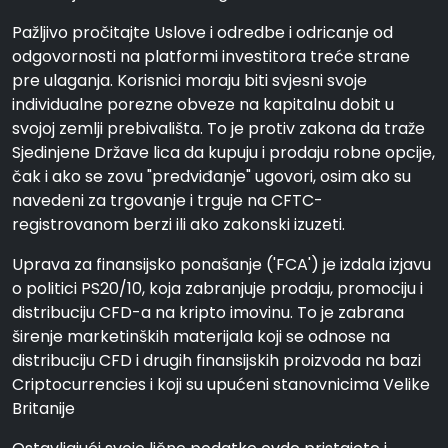
Pažljivo pročitajte Uslove i odredbe i odricanje od
odgovornosti na platformi investitora treće strane
pre ulaganja. Korisnici moraju biti svjesni svoje
individualne porezne obveze na kapitalnu dobit u
svojoj zemlji prebivališta. To je protiv zakona da traže
Sjedinjene Države lica da kupuju i prodaju robne opcije,
čak i ako se zovu "predviđanje" ugovori, osim ako su
navedeni za trgovanje i trguje na CFTC-
registrovanom berzi ili ako zakonski izuzeti.
Uprava za finansijsko ponašanje ('FCA') je izdala izjavu
o politici PS20/10, koja zabranjuje prodaju, promociju i
distribuciju CFD-a na kripto imovinu. To je zabrana
širenje marketinških materijala koji se odnose na
distribuciju CFD i drugih finansijskih proizvoda na bazi
Criptocurrencies i koji su upućeni stanovnicima Velike
Britanije