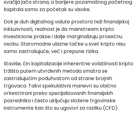
svačija jača strana, a barijere pozamašnog početnog
kapitala samo za početak su visoke.
Dok je duh digitalnog valute prostora teži finansijskoj
inkluzivnosti, realnost je da mainstream kripto
investicione prakse i dalje marginalizuju prosečnu
osobu. Staromodne ulazne tačke u svet kripto nisu
samo zastrašujuće, već i prepune rizika.
štaviše, čin kapitalizacije inherentne volatilnosti kripto
tržišta putem utvrđenih metoda smatra se
zastrašujućim poduhvatom od strane brojnih
trgovaca. Takvi spekulativni manevri su obično
orkestrirani preko specijalizovanih finansijskih
posrednika i često uključuju složene trgovinske
instrumente kao što su ugovori za razliku (CFD).