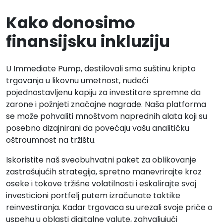
Kako donosimo
finansijsku inkluziju
U Immediate Pump, destilovali smo suštinu kripto
trgovanja u likovnu umetnost, nudeći
pojednostavljenu kapiju za investitore spremne da
zarone i požnjeti značajne nagrade. Naša platforma
se može pohvaliti mnoštvom naprednih alata koji su
posebno dizajnirani da povećaju vašu analitičku
oštroumnost na tržištu.
Iskoristite naš sveobuhvatni paket za oblikovanje
zastrašujućih strategija, spretno manevrirajte kroz
oseke i tokove tržišne volatilnosti i eskalirajte svoj
investicioni portfelj putem izračunate taktike
reinvestiranja. Kadar trgovaca su urezali svoje priče o
uspehu u oblasti digitalne valute, zahvaljujući