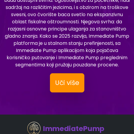
budu dostupni svima. Ugostiteljstvo za početnike, nudi
sadržaj na različitim jezicima, i s obzirom na troškove
svesni, ovo čvorište baca svetlo na ekspanzivnu
oblast fiskalne oštroumnosti. Njegova svrha: da
razjasni osnovne principe ulaganja za stanovništvo
gladno znanja. Kako se 2025 razvija, Immediate Pump
platforma je u stalnom stanju prefinjenosti, sa
Immediate Pump aplikacijom koja pojačava
korisničko putovanje i Immediate Pump preglednim
segmentima koji pružaju pouzdane procene.
Uči više
ImmediatePump