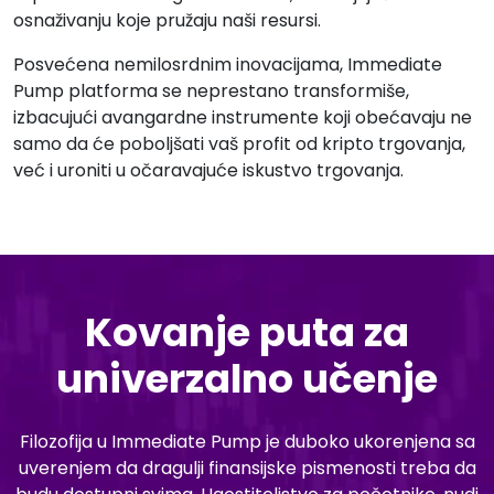
osnaživanju koje pružaju naši resursi.
Posvećena nemilosrdnim inovacijama, Immediate
Pump platforma se neprestano transformiše,
izbacujući avangardne instrumente koji obećavaju ne
samo da će poboljšati vaš profit od kripto trgovanja,
već i uroniti u očaravajuće iskustvo trgovanja.
Kovanje puta za
univerzalno učenje
Filozofija u Immediate Pump je duboko ukorenjena sa
uverenjem da dragulji finansijske pismenosti treba da