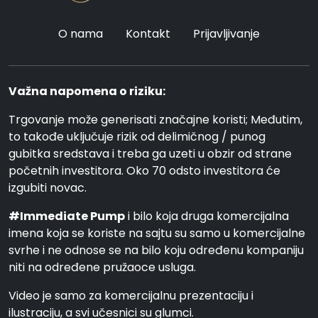
O nama
Kontakt
Prijavljivanje
Važna napomena o riziku:
Trgovanje može generisati značajne koristi; Međutim,
to takođe uključuje rizik od delimičnog / punog
gubitka sredstava i treba ga uzeti u obzir od strane
početnih investitora. Oko 70 odsto investitora će
izgubiti novac.
#Immediate Pump
i bilo koja druga komercijalna
imena koja se koriste na sajtu su samo u komercijalne
svrhe i ne odnose se na bilo koju određenu kompaniju
niti na određene pružaoce usluga.
Video je samo za komercijalnu prezentaciju i
ilustraciju, a svi učesnici su glumci.