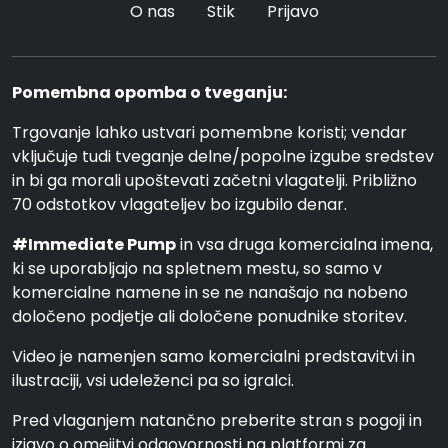
O nas
Stik
Prijavo
Pomembna opomba o tveganju:
Trgovanje lahko ustvari pomembne koristi; vendar
vključuje tudi tveganje delne/popolne izgube sredstev
in bi ga morali upoštevati začetni vlagatelji. Približno
70 odstotkov vlagateljev bo izgubilo denar.
#Immediate Pump
in vsa druga komercialna imena,
ki se uporabljajo na spletnem mestu, so samo v
komercialne namene in se ne nanašajo na nobeno
določeno podjetje ali določene ponudnike storitev.
Video je namenjen samo komercialni predstavitvi in
ilustraciji, vsi udeleženci pa so igralci.
Pred vlaganjem natančno preberite stran s pogoji in
izjavo o omejitvi odgovornosti na platformi za