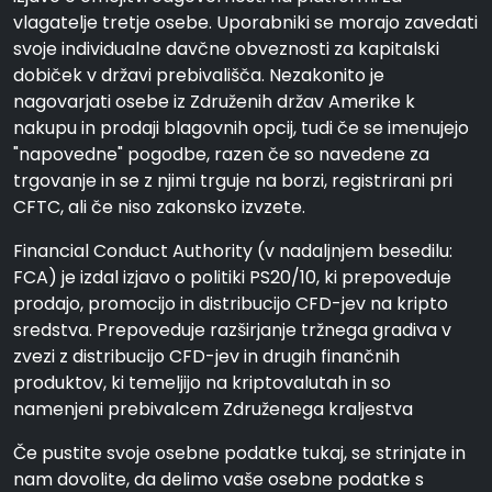
vlagatelje tretje osebe. Uporabniki se morajo zavedati
svoje individualne davčne obveznosti za kapitalski
dobiček v državi prebivališča. Nezakonito je
nagovarjati osebe iz Združenih držav Amerike k
nakupu in prodaji blagovnih opcij, tudi če se imenujejo
"napovedne" pogodbe, razen če so navedene za
trgovanje in se z njimi trguje na borzi, registrirani pri
CFTC, ali če niso zakonsko izvzete.
Financial Conduct Authority (v nadaljnjem besedilu:
FCA) je izdal izjavo o politiki PS20/10, ki prepoveduje
prodajo, promocijo in distribucijo CFD-jev na kripto
sredstva. Prepoveduje razširjanje tržnega gradiva v
zvezi z distribucijo CFD-jev in drugih finančnih
produktov, ki temeljijo na kriptovalutah in so
namenjeni prebivalcem Združenega kraljestva
Če pustite svoje osebne podatke tukaj, se strinjate in
nam dovolite, da delimo vaše osebne podatke s