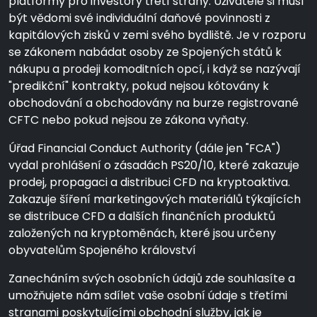
platformy pro investory třetí strany. Uživatelé si musí
být vědomi své individuální daňové povinnosti z
kapitálových zisků v zemi svého bydliště. Je v rozporu
se zákonem nabádat osoby ze Spojených států k
nákupu a prodeji komoditních opcí, i když se nazývají
"predikční" kontrakty, pokud nejsou kótovány k
obchodování a obchodovány na burze registrované
CFTC nebo pokud nejsou ze zákona vyňaty.
Úřad Financial Conduct Authority (dále jen "FCA")
vydal prohlášení o zásadách PS20/10, které zakazuje
prodej, propagaci a distribuci CFD na kryptoaktiva.
Zakazuje šíření marketingových materiálů týkajících
se distribuce CFD a dalších finančních produktů
založených na kryptoměnách, které jsou určeny
obyvatelům Spojeného království
Zanecháním svých osobních údajů zde souhlasíte a
umožňujete nám sdílet vaše osobní údaje s třetími
stranami poskytujícími obchodní služby, jak je