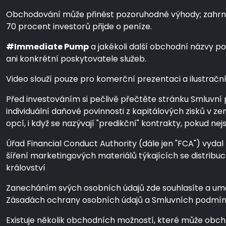
Obchodování může přinést pozoruhodné výhody; zahrnuje 
70 procent investorů přijde o peníze.
#Immediate Pump
a jakékoli další obchodní názvy p
ani konkrétní poskytovatele služeb.
Video slouží pouze pro komerční prezentaci a ilustrační ú
Před investováním si pečlivě přečtěte stránku Smluvní 
individuální daňové povinnosti z kapitálových zisků v 
opcí, i když se nazývají "predikční" kontrakty, pokud
Úřad Financial Conduct Authority (dále jen "FCA") vydal
šíření marketingových materiálů týkajících se distrib
království
Zanecháním svých osobních údajů zde souhlasíte a umožň
Zásadách ochrany osobních údajů a Smluvních podmín
Existuje několik obchodních možností, které může obc