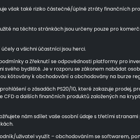
však také riziko částečné/úplné ztráty finančních prostře
oužité na těchto stránkách jsou určeny pouze pro komerč
čely a všichni účastníci jsou herci.
podmínky a Zřeknutí se odpovědnosti platformy pro invest
zemi svého bydliště. Je v rozporu se zákonem nabádat oso
 nejsou kótovány k obchodování a obchodovány na burze r
 prohlášení o zásadách PS20/10, které zakazuje prodej, pr
uce CFD a dalších finančních produktů založených na kr
ujete nám sdílet vaše osobní údaje s třetími stranami p
kách.
hodník/uživatel využít – obchodováním se softwarem, p