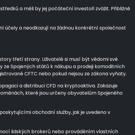
dků a měli by jej počáteční investoři zvážit. Přibližně
ní účely a neodkazují na žádnou konkrétní společnost
ory třetí strany. Uživatelé si musí být vědomi své
by ze Spojených států k nákupu a prodeji komoditních
egistrované CFTC nebo pokud nejsou ze zákona vyňaty.
opagaci a distribuci CFD na kryptoaktiva. Zakazuje
yptoměnách, které jsou určeny obyvatelům Spojeného
oskytujícími obchodní služby, jak je uvedeno v
omocí lidských brokerů nebo prováděním vlastních