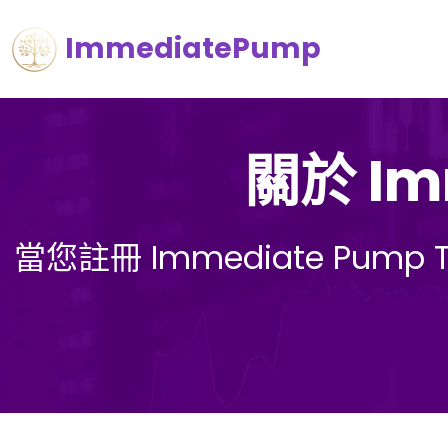
ImmediatePump
關於 Im
當您註冊 Immediate Pu