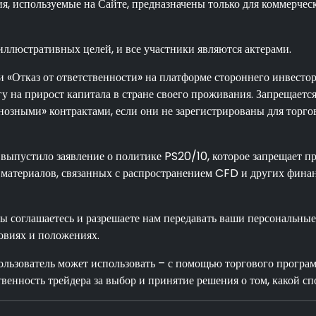
, используемые на Сайте, предназначены только для коммерчес
иллюстративных целей, и все участники являются актерами.
и «Отказ от ответственности» на платформе стороннего инвесто
гу на прирост капитала в стране своего проживания. Запрещает
озными» контрактами, если они не зарегистрированы для торго
выпустило заявление о политике PS20/10, которое запрещает п
материалов, связанных с распространением CFD и других фина
вы соглашаетесь и разрешаете нам передавать ваши персональны
овиях и положениях.
пользователь может использовать – с помощью торгового прогр
венность трейдера за выбор и принятие решения о том, какой сп