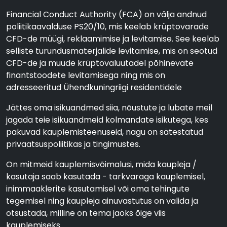
Financial Conduct Authority (FCA) on välja andnud
poliitikaavalduse PS20/10, mis keelab krüptovarade
CFD-de müügi, reklaamimise ja levitamise. See keelab
selliste turundusmaterjalide levitamise, mis on seotud
CFD-de ja muude krüptovaluutadel põhinevate
finantstoodete levitamisega ning mis on
adresseeritud Ühendkuningriigi residentidele
Jättes oma isikuandmed siia, nõustute ja lubate meil
jagada teie isikuandmeid kolmandate isikutega, kes
pakuvad kauplemisteenuseid, nagu on sätestatud
privaatsuspoliitikas ja tingimustes.
On mitmeid kauplemisvõimalusi, mida kaupleja /
kasutaja saab kasutada - tarkvaraga kauplemisel,
inimmaaklerite kasutamisel või oma tehingute
tegemisel ning kaupleja ainuvastutus on valida ja
otsustada, milline on tema jaoks õige viis
kauplemiseks.