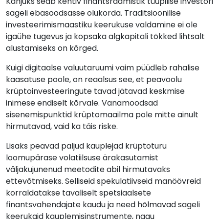
Kahjuks seab kehtiv finantsraamistik tüüpilise investori
sageli ebasoodsasse olukorda. Traditsioonilise
investeerimismaastiku keerukuse valdamine ei ole
igaühe tugevus ja kopsaka algkapitali tõkked lihtsalt
alustamiseks on kõrged.
Kuigi digitaalse valuutaruumi vaim püüdleb rahalise
kaasatuse poole, on reaalsus see, et peavoolu
krüptoinvesteeringute tavad jätavad keskmise
inimese endiselt kõrvale. Vanamoodsad
sisenemispunktid krüptomaailma pole mitte ainult
hirmutavad, vaid ka täis riske.
Lisaks peavad paljud kauplejad krüptoturu
loomupärase volatiilsuse ärakasutamist
väljakujunenud meetodite abil hirmutavaks
ettevõtmiseks. Selliseid spekulatiivseid manöövreid
korraldatakse tavaliselt spetsiaalsete
finantsvahendajate kaudu ja need hõlmavad sageli
keerukaid kauplemisinstrumente, nagu