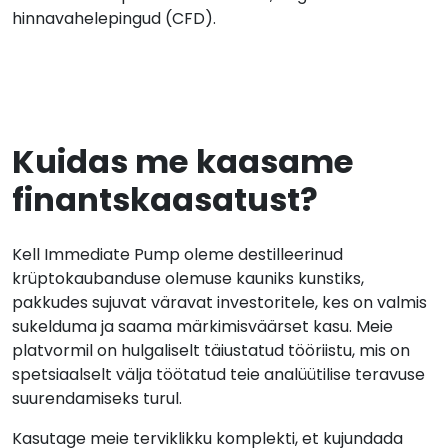
hinnavahelepingud (CFD).
Kuidas me kaasame
finantskaasatust?
Kell Immediate Pump oleme destilleerinud
krüptokaubanduse olemuse kauniks kunstiks,
pakkudes sujuvat väravat investoritele, kes on valmis
sukelduma ja saama märkimisväärset kasu. Meie
platvormil on hulgaliselt täiustatud tööriistu, mis on
spetsiaalselt välja töötatud teie analüütilise teravuse
suurendamiseks turul.
Kasutage meie terviklikku komplekti, et kujundada