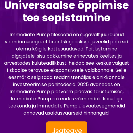
Universaalse õppimise
tee sepistamine
Immediate Pump filosoofia on sügavalt juurdunud
veendumusega, et finantskirjaoskuse juveelid peaksid
olema kõigile kättesaadavad. Toitlustamine
algajatele, sisu pakkumine erinevates keeltes ja
arvestades kuluteadlikkust, heidab see keskus valgust
fiskaalse teravuse ekspansiivsele valdkonnale. Selle
eesmärk: selgitada teadmistenäljas elanikkonnale
investeerimise põhitõdesid. 2025 avanedes on
Immediate Pump platvorm pidevas täiustumises,
Immediate Pump rakendus võimendab kasutaja
teekonda ja Immediate Pump ülevaatesegmendid
annavad usaldusväärseid hinnanguid.
Lisateave