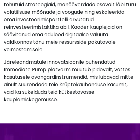
tohutuid strateegiaid, manööverdada osavalt läbi turu
volatiilsuse mõõnade ja voogude ning eskaleerida
oma investeerimisportfelli arvutatud
reinvesteerimistaktika abil. Kaader kauplejaid on
söövitanud oma edulood digitaalse valuuta
valdkonnas tänu meie ressursside pakutavale
võimestamisele.
Järeleandmatule innovatsioonile pühendatud
Immediate Pump platvorm muutub pidevalt, võttes
kasutusele avangardinstrumendid, mis lubavad mitte
ainult suurendada teie krüptokaubanduse kasumit,
vaid ka sukelduda teid kütkestavasse
kauplemiskogemusse.