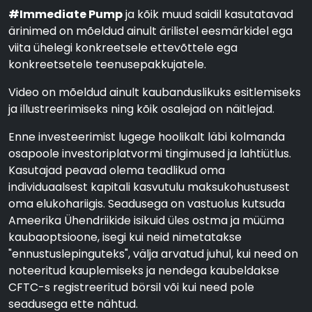
#Immediate Pump
ja kõik muud saidil kasutatavad
ärinimed on mõeldud ainult ärilistel eesmärkidel ega
viita ühelegi konkreetsele ettevõttele ega
konkreetsetele teenusepakkujatele.
Video on mõeldud ainult kaubanduslikuks esitlemiseks
ja illustreerimiseks ning kõik osalejad on näitlejad.
Enne investeerimist lugege hoolikalt läbi kolmanda
osapoole investoriplatvormi tingimused ja lahtiütlus.
Kasutajad peavad olema teadlikud oma
individuaalsest kapitali kasvutulu maksukohustusest
oma elukohariigis. Seadusega on vastuolus kutsuda
Ameerika Ühendriikide isikuid üles ostma ja müüma
kaubaoptsioone, isegi kui neid nimetatakse
"ennustuslepinguteks", välja arvatud juhul, kui need on
noteeritud kauplemiseks ja nendega kaubeldakse
CFTC-s registreeritud börsil või kui need pole
seadusega ette nähtud.